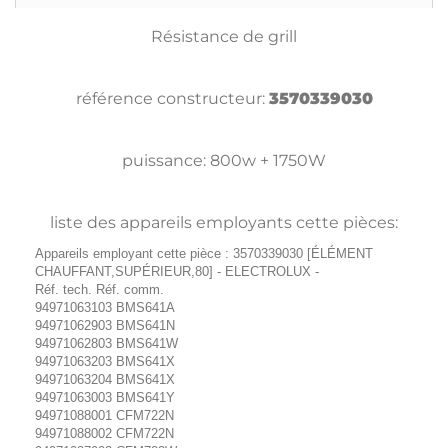
Résistance de grill
référence constructeur:
3570339030
puissance: 800w + 1750W
liste des appareils employants cette pièces:
Appareils employant cette pièce : 3570339030 [ÉLÉMENT
CHAUFFANT,SUPÉRIEUR,80] - ELECTROLUX -
Réf. tech. Réf. comm.
94971063103 BMS641A
94971062903 BMS641N
94971062803 BMS641W
94971063203 BMS641X
94971063204 BMS641X
94971063003 BMS641Y
94971088001 CFM722N
94971088002 CFM722N