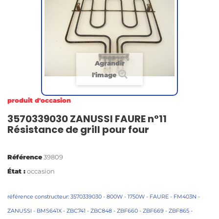
Agrandir
l'image
produit d'occasion
3570339030 ZANUSSI FAURE n°11
Résistance de grill pour four
Référence
39809
État :
occasion
référence constructeur: 3570339030 - 800W - 1750W -
FAURE - FM403N -
ZANUSSI - BMS641X - ZBC741 - ZBC848 - ZBF660 - ZBF669 - ZBF865 -