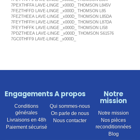
7PEXTHFFA LAVE-LINGE _x000D_ THOMSON L845V
7FEZTHFFD LAVE-LINGE _x000D_ THOMSON L85
7FEZTHEEA LAVE-LINGE _x000D_ THOMSON L85DA
7FEYTHFFH LAVE-LINGE _x000D_ THOMSON L87DA
7FEYTHFFK LAVE-LINGE _x000D_ THOMSON LI58
7PDZTHEEA LAVE-LINGE _x000D_ THOMSON S61576
7GC0THFF9 LAVE-LINGE _x000D_
Engagements
A propos
Notre
mission
Conditions
Qui sommes-nous
générales
Notre mission
On parle de nous
Livraisons en 48h
Nos pièces
Nous contacter
reconditionnées
Paiement sécurisé
Blog