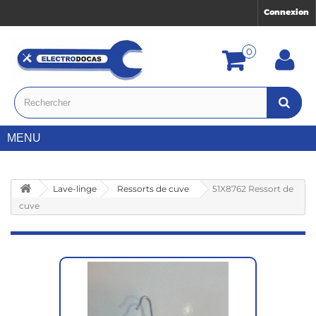
Connexion
0
MENU
Lave-linge
Ressorts de cuve
51X8762 Ressort de
cuve