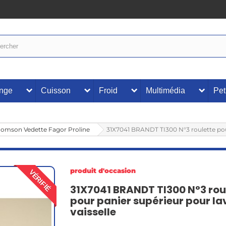
inge
Cuisson
Froid
Multimédia
Pet
Thomson Vedette Fagor Proline
31X7041 BRANDT TI300 N°3 roulette pour
produit d'occasion
VÉRIFIÉ
31X7041 BRANDT TI300 N°3 rou
pour panier supérieur pour la
vaisselle