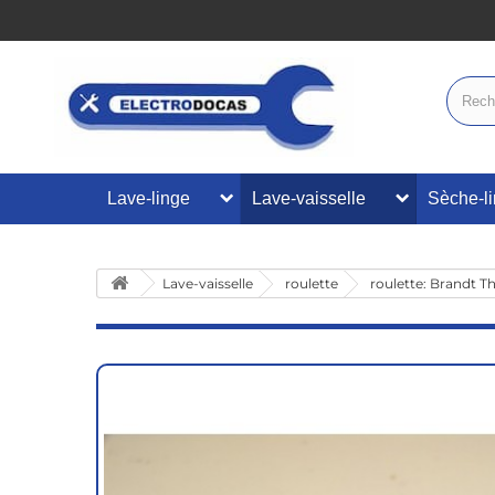
Lave-linge
Lave-vaisselle
Sèche-l
Lave-vaisselle
roulette
roulette: Brandt 