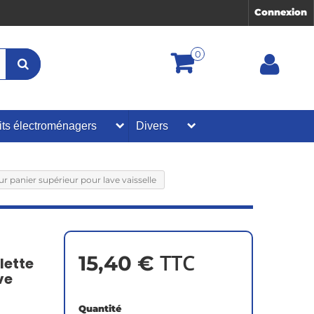
Connexion
0
its électroménagers
Divers
 panier supérieur pour lave vaisselle
TTC
15,40 €
lette
ve
Quantité