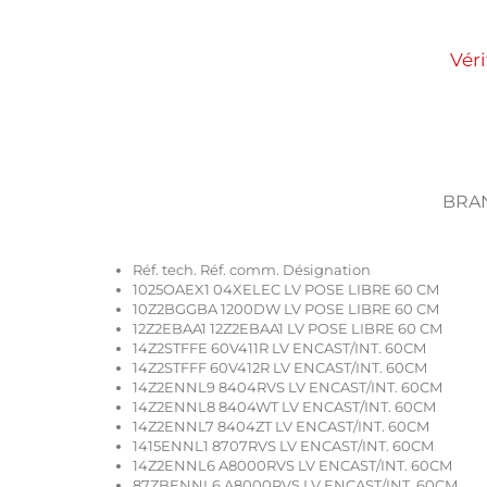
Véri
BRAN
Réf. tech. Réf. comm. Désignation
1025OAEX1 04XELEC LV POSE LIBRE 60 CM
10Z2BGGBA 1200DW LV POSE LIBRE 60 CM
12Z2EBAA1 12Z2EBAA1 LV POSE LIBRE 60 CM
14Z2STFFE 60V411R LV ENCAST/INT. 60CM
14Z2STFFF 60V412R LV ENCAST/INT. 60CM
14Z2ENNL9 8404RVS LV ENCAST/INT. 60CM
14Z2ENNL8 8404WT LV ENCAST/INT. 60CM
14Z2ENNL7 8404ZT LV ENCAST/INT. 60CM
1415ENNL1 8707RVS LV ENCAST/INT. 60CM
14Z2ENNL6 A8000RVS LV ENCAST/INT. 60CM
87ZBENNL6 A8000RVS LV ENCAST/INT. 60CM