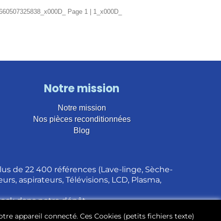
0507325838_x000D_ Page 1 | 1_x000D_
Notre mission
Notre mission
Nos pièces reconditionnées
Blog
us de 22 400 références (Lave-linge, Sèche-
urs, aspirateurs, Télévisions, LCD, Plasma,
stock dans notre dépôt.
otre appareil connecté. Ces Cookies (petits fichiers texte)