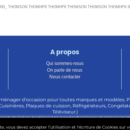
tion_x000D_ THOMSON THOMHP8 THOMHP8 THOMSON THOMSON THOMHP8 366
A propos
Qui sommes-nous
On parle de nous
Nous contacter
ménager d’occasion pour toutes marques et modèles. Pl
 Cuisinières, Plaques de cuisson, Réfrigérateurs, Congélate
Téléviseur.)
sont révisées, testées pas nos techniciens et mises en 
e, vous devez accepter l’utilisation et l'écriture de Cookies sur v