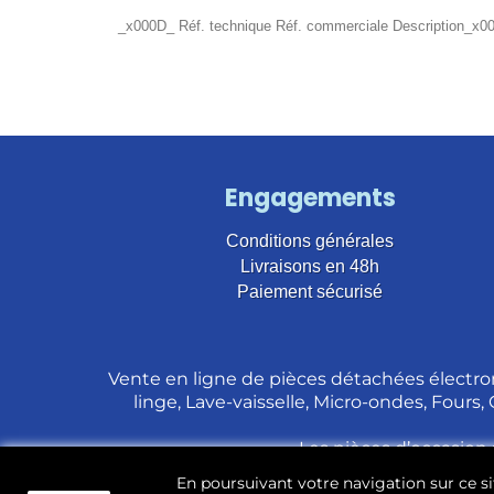
_x000D_ Réf. technique Réf. commerciale Descrip
Engagements
Conditions générales
Livraisons en 48h
Paiement sécurisé
Vente en ligne de pièces détachées électro
linge, Lave-vaisselle, Micro-ondes, Fours,
Les pièces d’occasion 
En poursuivant votre navigation sur ce sit