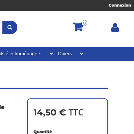
Connexion
0
its électroménagers
Divers
de
TTC
14,50 €
Quantité