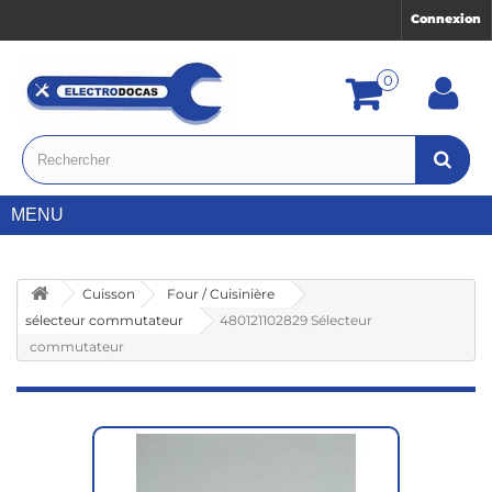
Connexion
0
MENU
Cuisson
Four / Cuisinière
sélecteur commutateur
480121102829 Sélecteur
commutateur