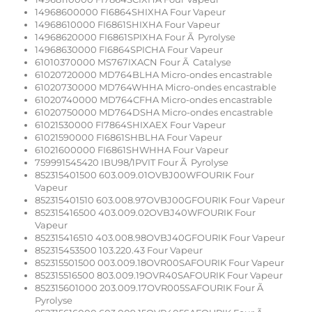
14968600000 FI6864SHIXHA Four Vapeur
14968610000 FI6861SHIXHA Four Vapeur
14968620000 FI6861SPIXHA Four Ã Pyrolyse
14968630000 FI6864SPICHA Four Vapeur
61010370000 MS767IXACN Four Ã Catalyse
61020720000 MD764BLHA Micro-ondes encastrable
61020730000 MD764WHHA Micro-ondes encastrable
61020740000 MD764CFHA Micro-ondes encastrable
61020750000 MD764DSHA Micro-ondes encastrable
61021530000 FI7864SHIXAEX Four Vapeur
61021590000 FI6861SHBLHA Four Vapeur
61021600000 FI6861SHWHHA Four Vapeur
759991545420 IBU98/1PVIT Four Ã Pyrolyse
852315401500 603.009.01OVBJ00WFOURIK Four
Vapeur
852315401510 603.008.97OVBJ00GFOURIK Four Vapeur
852315416500 403.009.02OVBJ40WFOURIK Four
Vapeur
852315416510 403.008.98OVBJ40GFOURIK Four Vapeur
852315453500 103.220.43 Four Vapeur
852315501500 003.009.18OVR00SAFOURIK Four Vapeur
852315516500 803.009.19OVR40SAFOURIK Four Vapeur
852315601000 203.009.17OVR005SAFOURIK Four Ã
Pyrolyse