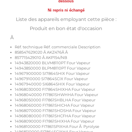
dessous
Ni repris ni échangé
Liste des appareils employant cette pièce :
Produit en bon état d'occasion
Â
Réf. technique Réf. commerciale Description
858547629020 Â AKZ476Â Â
857715429010 Â AKP154/NB
14943820000 BLVM8110PT Four Vapeur
14943850000 BLPM8110PT Four Vapeur
14967900000 SI7864SHIX Four Vapeur
14967910000 SI7864SCIX Four Vapeur
14967940000 SI6864SHIX Four Vapeur
14968030000 FI7864SHIXHA Four Vapeur
14968040000 FI7861SHWHHA Four Vapeur
14968050000 FI7861SHBLHA Four Vapeur
14968060000 FI7861SHICHA Four Vapeur
14968070000 FI7861SHDSHA Four Vapeur
14968080000 FI7861SHCFHA Four Vapeur
14968090000 FI7861SHIXHA Four Vapeur
14968100000 FI7861SPIXHA Four Ã Pyrolyse
14968110000 FI7864SCIXHA Four Vapeur