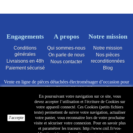
Engagements
A propos
Notre mission
Conditions
Qui sommes-nous
Notre mission
générales
On parle de nous
Nos pièces
Livraisons en 48h
reconditionnées
Nous contacter
Paiement sécurisé
Blog
Vente en ligne de pièces détachées électroménager d’occasion pour
toutes marques et modèles. Plus de 22 400 références (Lave-linge,
Sèche-linge, Lave-vaisselle, Micro-ondes, Fours, Cuisinières,
En poursuivant votre navigation sur ce site, vous
Plaques de cuisson, Réfrigérateurs, Congélateurs, aspirateurs,
devez accepter l’utilisation et l'écriture de Cookies sur
Télévisions, LCD, Plasma, Téléviseur.)
votre appareil connecté. Ces Cookies (petits fichiers
texte) permettent de suivre votre navigation, actualiser
Les pièces d’occasion sont révisées, testées pas nos techniciens et
J'accepte
votre panier, vous reconnaitre lors de votre prochaine
mises en stock dans notre dépôt.
visite et sécuriser votre connexion. Pour en savoir plus
et paramétrer les traceurs: http://www.cnil.fr/vos-