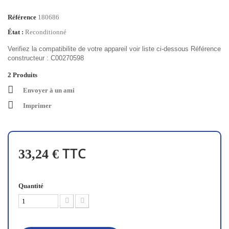
Référence
180686
État :
Reconditionné
Verifiez la compatibilite de votre appareil voir liste ci-dessous Référence
constructeur : C00270598
2
Produits
Envoyer à un ami
Imprimer
TTC
33,24 €
Quantité