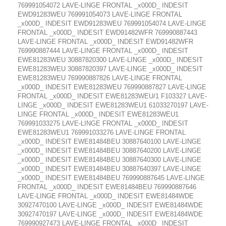
769991054072 LAVE-LINGE FRONTAL _x000D_ INDESIT
EWD91283WEU 769991054073 LAVE-LINGE FRONTAL
_x000D_ INDESIT EWD91283WEU 769991054074 LAVE-LINGE
FRONTAL _x000D_ INDESIT EWD91482WFR 769990887443
LAVE-LINGE FRONTAL _x000D_ INDESIT EWD91482WFR
769990887444 LAVE-LINGE FRONTAL _x000D_ INDESIT
EWE81283WEU 30887820300 LAVE-LINGE _x000D_ INDESIT
EWE81283WEU 30887820397 LAVE-LINGE _x000D_ INDESIT
EWE81283WEU 769990887826 LAVE-LINGE FRONTAL
_x000D_ INDESIT EWE81283WEU 769990887827 LAVE-LINGE
FRONTAL _x000D_ INDESIT EWE81283WEU/1 F103327 LAVE-
LINGE _x000D_ INDESIT EWE81283WEU1 61033270197 LAVE-
LINGE FRONTAL _x000D_ INDESIT EWE81283WEU1
769991033275 LAVE-LINGE FRONTAL _x000D_ INDESIT
EWE81283WEU1 769991033276 LAVE-LINGE FRONTAL
_x000D_ INDESIT EWE81484BEU 30887640100 LAVE-LINGE
_x000D_ INDESIT EWE81484BEU 30887640200 LAVE-LINGE
_x000D_ INDESIT EWE81484BEU 30887640300 LAVE-LINGE
_x000D_ INDESIT EWE81484BEU 30887640397 LAVE-LINGE
_x000D_ INDESIT EWE81484BEU 769990887645 LAVE-LINGE
FRONTAL _x000D_ INDESIT EWE81484BEU 769990887646
LAVE-LINGE FRONTAL _x000D_ INDESIT EWE81484WDE
30927470100 LAVE-LINGE _x000D_ INDESIT EWE81484WDE
30927470197 LAVE-LINGE _x000D_ INDESIT EWE81484WDE
769990927473 LAVE-LINGE FRONTAL _x000D_ INDESIT