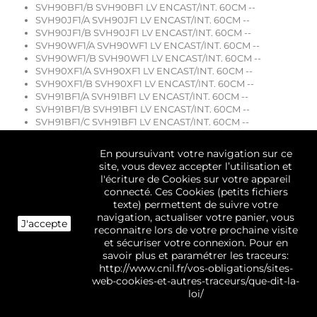
SVH90BF1/B SVH90BF1 LV ENCAST/INT. 60CM --
SVH90JF1/A SVH90JF1 LV ENCAST/INT. 60CM --
SVH90JF1/B SVH90JF1 LV ENCAST/INT. 60CM --
SVH90WF1/A SVH90WF1 LV ENCAST/INT. 60CM --
SVH90WF1/B SVH90WF1 LV ENCAST/INT. 60CM --
SVH90XF1/A SVH90XF1 LV ENCAST/INT. 60CM --
SVH90XF1/B SVH90XF1 LV ENCAST/INT. 60CM --
SVH91BF1/A SVH91BF1 LV ENCAST/INT. 60CM --
SVH91BF1/B SVH91BF1 LV ENCAST/INT. 60CM --
SVH91BF1/C SVH91BF1 LV ENCAST/INT. 60CM --
SVH91JF1/A SVH91JF1 LV ENCAST/INT. 60CM --
SVH91JF1/B SVH91JF1 LV ENCAST/INT. 60CM --
En poursuivant votre navigation sur ce
SVH91JF1/C SVH91JF1 LV ENCAST/INT. 60CM --
site, vous devez accepter l’utilisation et
SVH91WF1/A SVH91WF1 LV ENCAST/INT. 60CM --
l'écriture de Cookies sur votre appareil
SVH91WF1/B SVH91WF1 LV ENCAST/INT. 60CM --
connecté. Ces Cookies (petits fichiers
SVH91WF1/C SVH91WF1 LV ENCAST/INT. 60CM --
texte) permettent de suivre votre
SVH91XF1/A SVH91XF1 LV ENCAST/INT. 60CM --
navigation, actualiser votre panier, vous
J'accepte
SVH91XF1/B SVH91XF1 LV ENCAST/INT. 60CM --
reconnaitre lors de votre prochaine visite
SVH91XF1/C SVH91XF1 LV ENCAST/INT. 60CM --
et sécuriser votre connexion. Pour en
SVH925JE1/A SVH925JE1 LV ENCAST/INT. 60CM --
savoir plus et paramétrer les traceurs:
SVH925XE1/A SVH925XE1 LV ENCAST/INT. 60CM --
http://www.cnil.fr/vos-obligations/sites-
SVH92BF1/A SVH92BF1 LV ENCAST/INT. 60CM --
web-cookies-et-autres-traceurs/que-dit-la-
SVH92BF1/B SVH92BF1 LV ENCAST/INT. 60CM --
loi/
SVH92BF1/C SVH92BF1 LV ENCAST/INT. 60CM --
SVH92JF1/A SVH92JF1 LV ENCAST/INT. 60CM --