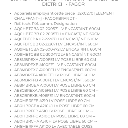
DIETRICH - FAGOR
Appareils employant cette pièce : 32X0270 [ELEMENT
CHAUFFANT--] - FAGORBRANDT -
Réf. tech. Réf. comm. Désignation
AQ0HBTGBA 02-200571 LV ENCAST/INT. 60CM
AQ0HBTGBB 02-200571 LV ENCAST/INT. 60CM
AQ0FBTGBA 02-222671 LV ENCAST/INT. 60CM
AQ0FBTGBB 02-222671 LV ENCAST/INT. 60CM
AQ9MBTGBA 02-300472 LV ENCAST/INT. 60CM
AQ9MBTGBB 02-300472 LV ENCAST/INT. 60CM
AE8MBREXA A100FE1 LV POSE LIBRE 60 CM
AE8MBREXB A100FE1 LV ENCAST/INT. 60CM
AE8MBREXC A100FE1 LV ENCAST/INT. 60CM
AE8MBRFFA A100FE1 LV POSE LIBRE 60 CM
AE8MBRFFB A100FE1 LV ENCAST/INT. 60CM
AB8MBRGBA A100U1 LV POSE LIBRE 60 CM
AE8CBREXA A106FE1 LV POSE LIBRE 60 CM --
AE8CBREXB A106FE1 LV ENCAST/INT. 60CM
AB0MBRFFB A210 LV POSE LIBRE 60 CM --
AB0HBRGBA A210U1 LV POSE LIBRE 60 CM --
AB0HBRFFB A310 LV POSE LIBRE 60 CM --
AB0HBRFFC A310C LV POSE LIBRE 60 CM --
AB0HBRCHA A310H LV POSE LIBRE 60 CM --
AH8MBRFFA AK100 LV AVEC TABLE CUISS.