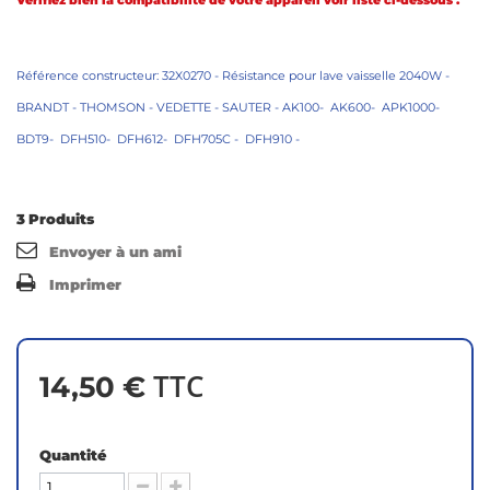
Vérifiez bien la compatibilité de votre appareil voir liste ci-dessous .
Référence constructeur: 32X0270 - Résistance pour lave vaisselle 2040W -
BRANDT - THOMSON - VEDETTE - SAUTER - AK100- AK600- APK1000-
BDT9- DFH510- DFH612- DFH705C - DFH910 -
3
Produits
Envoyer à un ami
Imprimer
TTC
14,50 €
Quantité