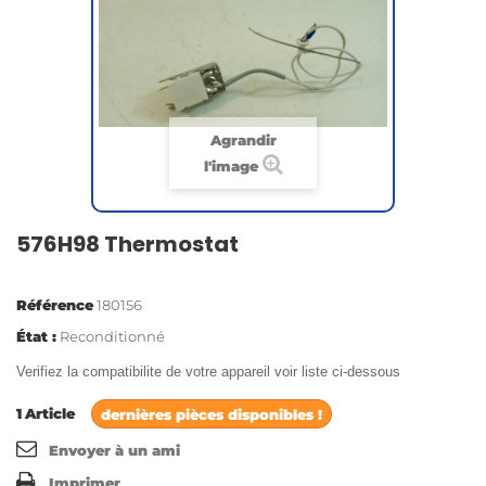
Agrandir
l'image
576H98 Thermostat
Référence
180156
État :
Reconditionné
Verifiez la compatibilite de votre appareil voir liste ci-dessous
1
Article
dernières pièces disponibles !
Envoyer à un ami
Imprimer