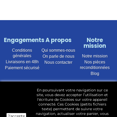
Engagements
A propos
Notre
mission
Conditions
Qui sommes-nous
générales
Notre mission
On parle de nous
Livraisons en 48h
Nos pièces
Nous contacter
reconditionnées
Paiement sécurisé
Blog
Vente en ligne de pièces détachées électroménager
En poursuivant votre navigation sur ce
d’occasion pour toutes marques et modèles. Plus de
site, vous devez accepter l’utilisation et
22 400 références (Lave-linge, Sèche-linge, Lave-
l'écriture de Cookies sur votre appareil
vaisselle, Micro-ondes, Fours, Cuisinières, Plaques de
connecté. Ces Cookies (petits fichiers
cuisson, Réfrigérateurs, Congélateurs, aspirateurs,
texte) permettent de suivre votre
Télévisions, LCD, Plasma, Téléviseur.)
navigation, actualiser votre panier, vous
J'accepte