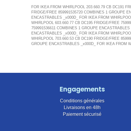
FOR IKEA FROM WHIRLPOOL 203.660.79 CB DC191 F
FRIDGE/FREE 859991535720 COMBINES 1 GROUPE EN
ENCASTRABLES _x000D_ FOR IKEA FROM WHIRLPOOL 
WHIRLPOOL 603.660.77 CB DC195 FRIDGE/FREE 759
759991536611 COMBINES 1 GROUPE ENCASTRABLES _
ENCASTRABLES _x000D_ FOR IKEA FROM WHIRLPOOL
WHIRLPOOL 703.660.53 CB DC190 FRIDGE/FREE 859
GROUPE ENCASTRABLES _x000D_ FOR IKEA FROM W
Engagements
Conditions générales
Livraisons en 48h
Paiement sécurisé