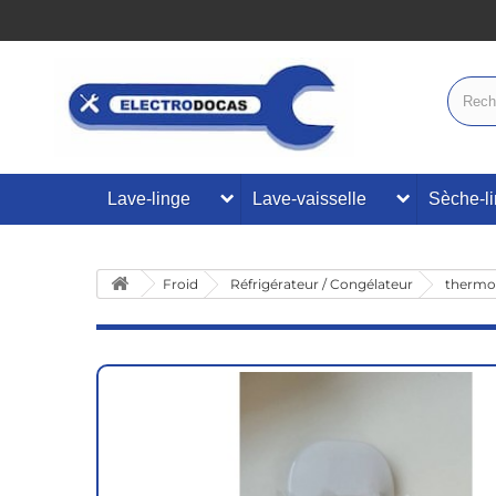
Lave-linge
Lave-vaisselle
Sèche-l
Froid
Réfrigérateur / Congélateur
thermo