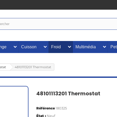
inge
Cuisson
Froid
Multimédia
Pet
stat
48101113201 Thermostat
48101113201 Thermostat
Référence
180325
État :
Neuf