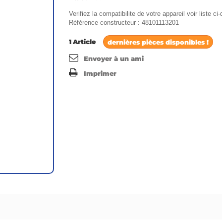
Verifiez la compatibilite de votre appareil voir liste c
Référence constructeur : 48101113201
1
Article
dernières pièces disponibles !
Envoyer à un ami
Imprimer