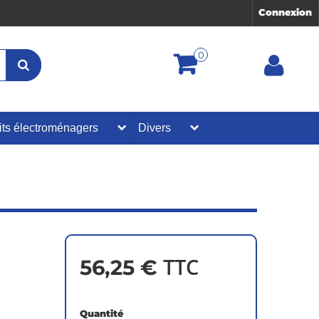
Connexion
0
its électroménagers
Divers
TTC
56,25 €
Quantité