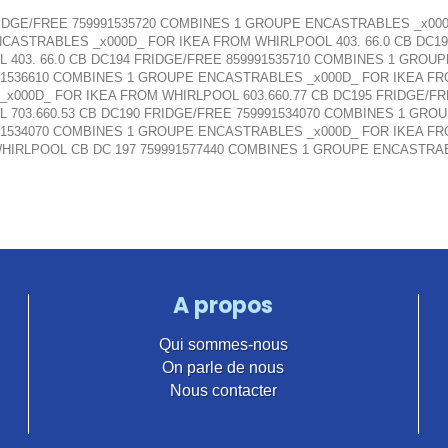
RIDGE/FREE 759991535720 COMBINES 1 GROUPE ENCASTRABLES _x000
CASTRABLES _x000D_ FOR IKEA FROM WHIRLPOOL 403. 66.0 CB DC1
403. 66.0 CB DC194 FRIDGE/FREE 859991535710 COMBINES 1 GROU
991536610 COMBINES 1 GROUPE ENCASTRABLES _x000D_ FOR IKEA FR
x000D_ FOR IKEA FROM WHIRLPOOL 603.660.77 CB DC195 FRIDGE/F
 703.660.53 CB DC190 FRIDGE/FREE 759991534070 COMBINES 1 GRO
991534070 COMBINES 1 GROUPE ENCASTRABLES _x000D_ FOR IKEA FR
HIRLPOOL CB DC 197 759991577440 COMBINES 1 GROUPE ENCASTRA
A propos
Qui sommes-nous
On parle de nous
Nous contacter