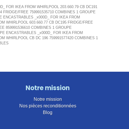
D_ FOR IKEA FROM WHIRLPOOL 203.660.79 CB DC191
94 FRIDGE/FREE 759991535710 COMBINES 1 GROUPE
PE ENCASTRABLES _x000D_ FOR IKEA FROM
OM WHIRLPOOL 603.660.77 CB DC195 FRIDGE/FREE
REE 859991536610 COMBINES 1 GROUPE
UPE ENCASTRABLES _x000D_ FOR IKEA FROM
OM WHIRLPOOL CB DC 196 759991577420 COMBINES 1
BLES
Notre mission
Notre mission
Nos pièces reconditionnées
Blog