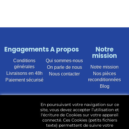
Engagements
A propos
Notre
mission
Conditions
Qui sommes-nous
générales
Notre mission
On parle de nous
Livraisons en 48h
Nos pièces
Nous contacter
reconditionnées
Paiement sécurisé
Blog
Vente en ligne de pièces détachées électroménager
En poursuivant votre navigation sur ce
d’occasion pour toutes marques et modèles. Plus de
site, vous devez accepter l’utilisation et
22 400 références (Lave-linge, Sèche-linge, Lave-
l'écriture de Cookies sur votre appareil
vaisselle, Micro-ondes, Fours, Cuisinières, Plaques de
connecté. Ces Cookies (petits fichiers
cuisson, Réfrigérateurs, Congélateurs, aspirateurs,
texte) permettent de suivre votre