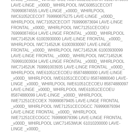
LAVE-LINGE _x000D_ WHIRLPOOL IWC60851CECOIT
769990874555 LAVE-LINGE _x000D_ WHIRLPOOL
IWC61052CECOIT 769990875275 LAVE-LINGE _x000D_
WHIRLPOOL IWC71052CECOIT 769990873694 LAVE-LINGE
FRONTAL _x000D_ WHIRLPOOL IWC71251CECOEU
769990874914 LAVE-LINGE FRONTAL _x000D_ WHIRLPOOL
IWC71452UK 61003930000 LAVE-LINGE FRONTAL _x000D_
WHIRLPOOL IWC71452UK 61003930097 LAVE-LINGE
FRONTAL _x000D_ WHIRLPOOL IWC71452UK 61003930099
LAVE-LINGE FRONTAL _x000D_ WHIRLPOOL IWC71452UK
769991003934 LAVE-LINGE FRONTAL _x000D_ WHIRLPOOL
IWC71452UK 769991003935 LAVE-LINGE FRONTAL _x000D_
WHIRLPOOL IWE61051CECOEU 85874880000 LAVE-LINGE
_x000D_ WHIRLPOOL IWE61051CECOEU 85874880040 LAVE-
LINGE _x000D_ WHIRLPOOL IWE61051CECOEU 85874880097
LAVE-LINGE _x000D_ WHIRLPOOL IWE61051CECOEU
85874880099 LAVE-LINGE _x000D_ WHIRLPOOL
IWE71251CECOEX 769990879405 LAVE-LINGE FRONTAL
_x000D_ WHIRLPOOL IWE71251CECOGCC 769990879394
LAVE-LINGE FRONTAL _x000D_ WHIRLPOOL
IWE71251CECOGCC 769990879396 LAVE-LINGE FRONTAL
_x000D_ WHIRLPOOL LWC71453WUK 61010200000 LAVE-
LINGE _x000D_