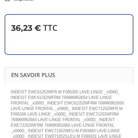
TTC
36,23 €
EN SAVOIR PLUS
INDESIT EWC61252WFR.M F095265 LAVE-LINGE _x000D_
INDESIT EWC61252WFRM 769990952654 LAVE-LINGE
FRONTAL _x000D_ INDESIT EWC61252WFRM 769990952655
LAVE-LINGE FRONTAL _x000D_ INDESIT EWC71252WFR.M
F095266 LAVE-LINGE _x000D_ INDESIT EWC71252WFRM
769990952664 LAVE-LINGE FRONTAL _x000D_ INDESIT
EWC71252WFRM 769990952665 LAVE-LINGE FRONTAL
_x000D_ INDESIT EWC71452WEU.M F093993 LAVE-LINGE
_x000D_ INDESIT EWD71052SLEU.M F089331 LAVE-LINGE