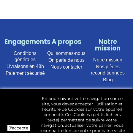
Engagements
A propos
Notre
mission
Conditions
Qui sommes-nous
générales
Notre mission
On parle de nous
Livraisons en 48h
Nos pièces
Nous contacter
reconditionnées
Paiement sécurisé
Blog
Vente en ligne de pièces détachées électroménager
En poursuivant votre navigation sur ce
d’occasion pour toutes marques et modèles. Plus de
site, vous devez accepter l’utilisation et
22 400 références (Lave-linge, Sèche-linge, Lave-
l'écriture de Cookies sur votre appareil
vaisselle, Micro-ondes, Fours, Cuisinières, Plaques de
connecté. Ces Cookies (petits fichiers
cuisson, Réfrigérateurs, Congélateurs, aspirateurs,
texte) permettent de suivre votre
Télévisions, LCD, Plasma, Téléviseur.)
navigation, actualiser votre panier, vous
J'accepte
reconnaitre lors de votre prochaine visite
Les pièces d’occasion sont révisées, testées pas nos