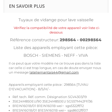
EN SAVOIR PLUS
Tuyaux de vidange pour lave vaisselle
Vérifiez la compatibilité de votre appareil voir liste ci-
dessous
Référence constructeur:
298564 - 00298564
Liste des appareils employant cette pièce:
BOSCH - SIEMENS - NEFF - VIVA
Il ce peut que votre modèle ne ce trouve pas dans la liste
car celle ci est trop longue, en cas de doute envoyer nous
un message
lateliernantais44@gmail.com
Appareils employant cette pièce : 298564 [TUYAU
D'EVACUATION] - B/S/H/ -
Réf. tech. Réf. comm. Désignation SGV4303/19
3SE24M850EU/90 3SE24M850EU SGS57M42FF/36
B1EIN1601B/01 B1EIN1601B wei~ sgs5322ff/12
B1ESN1601B/01 B1ESN1601B wei~ sgs8602ff/07