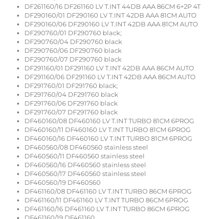
DF261160/16 DF261160 LV T.INT 44DB AAA 86CM 6+2P 4T
DF290160/01 DF290160 LV T.INT 42DB AAA 81CM AUTO
DF290160/06 DF290160 LV T.INT 42DB AAA 81CM AUTO
DF290760/01 DF290760 black;
DF290760/04 DF290760 black
DF290760/06 DF290760 black
DF290760/07 DF290760 black
DF291160/01 DF291160 LV T.INT 42DB AAA 86CM AUTO
DF291160/06 DF291160 LV T.INT 42DB AAA 86CM AUTO
DF291760/01 DF291760 black;
DF291760/04 DF291760 black
DF291760/06 DF291760 black
DF291760/07 DF291760 black
DF460160/08 DF460160 LV T.INT TURBO 81CM 6PROG
DF460160/11 DF460160 LV T.INT TURBO 81CM 6PROG
DF460160/16 DF460160 LV T.INT TURBO 81CM 6PROG
DF460560/08 DF460560 stainless steel
DF460560/11 DF460560 stainless steel
DF460560/16 DF460560 stainless steel
DF460560/17 DF460560 stainless steel
DF460560/19 DF460560
DF461160/08 DF461160 LV T.INT TURBO 86CM 6PROG
DF461160/11 DF461160 LV T.INT TURBO 86CM 6PROG
DF461160/16 DF461160 LV T.INT TURBO 86CM 6PROG
DF461160/19 DF461160