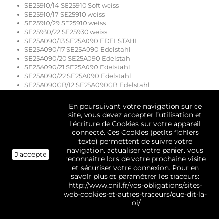
SE25910/14 SE25910 Soft weiss
SE25910/17 SE25910 weiss
SE25910/29 SE25910 weiss
SE25930/22 SE25930 weiss
SE25A090/13 SE25A090 EDELSTAHL
SE25A090/17 SE25A090 Edelstahl
SE25A090/20 SE25A090 Edelstahl
SE25A090/21 SE25A090 Edelstahl
SE25A090/22 SE25A090 Edelstahl
SE25A090GB/12 SE25A090GB Edelstahl
SE25A090GB/17 SE25A090GB Edelstahl
SE25A090GB/20 SE25A090GB Edelstahl
En poursuivant votre navigation sur ce
SE25A090GB/21 SE25A090GB Edelstahl
site, vous devez accepter l’utilisation et
SE25A090GB/22 SE25A090GB Edelstahl
l'écriture de Cookies sur votre appareil
SE25A091/17 SE25A091 EDELSTAHL
connecté. Ces Cookies (petits fichiers
SE25A091/20 SE25A091 EDELSTAHL
texte) permettent de suivre votre
SE25A091/21 SE25A091 EDELSTAHL
navigation, actualiser votre panier, vous
J'accepte
SE25A091/22 SE25A091 EDELSTAHL
reconnaitre lors de votre prochaine visite
SE25A091/24 SE25A091 EDELSTAHL
et sécuriser votre connexion. Pour en
SE25A091/25 SE25A091
savoir plus et paramétrer les traceurs:
SE25A091GB/17 SE25A091GB Edelstahl
http://www.cnil.fr/vos-obligations/sites-
SE25A091GB/22 SE25A091GB Edelstahl
web-cookies-et-autres-traceurs/que-dit-la-
SE25A091GB/24 SE25A091GB
loi/
SE25A091GB/25 SE25A091GB
SE25A091GB/27 SE25A091GB