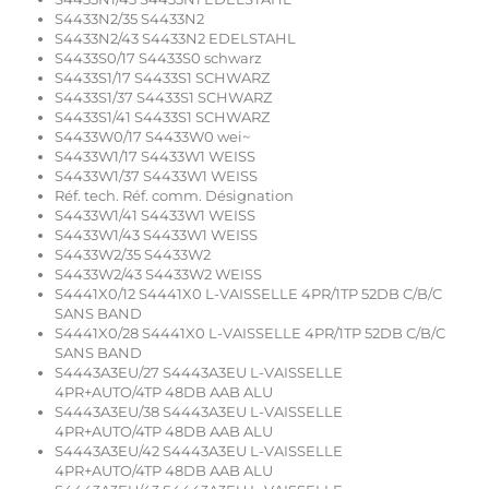
S4433N2/35 S4433N2
S4433N2/43 S4433N2 EDELSTAHL
S4433S0/17 S4433S0 schwarz
S4433S1/17 S4433S1 SCHWARZ
S4433S1/37 S4433S1 SCHWARZ
S4433S1/41 S4433S1 SCHWARZ
S4433W0/17 S4433W0 wei~
S4433W1/17 S4433W1 WEISS
S4433W1/37 S4433W1 WEISS
Réf. tech. Réf. comm. Désignation
S4433W1/41 S4433W1 WEISS
S4433W1/43 S4433W1 WEISS
S4433W2/35 S4433W2
S4433W2/43 S4433W2 WEISS
S4441X0/12 S4441X0 L-VAISSELLE 4PR/1TP 52DB C/B/C
SANS BAND
S4441X0/28 S4441X0 L-VAISSELLE 4PR/1TP 52DB C/B/C
SANS BAND
S4443A3EU/27 S4443A3EU L-VAISSELLE
4PR+AUTO/4TP 48DB AAB ALU
S4443A3EU/38 S4443A3EU L-VAISSELLE
4PR+AUTO/4TP 48DB AAB ALU
S4443A3EU/42 S4443A3EU L-VAISSELLE
4PR+AUTO/4TP 48DB AAB ALU