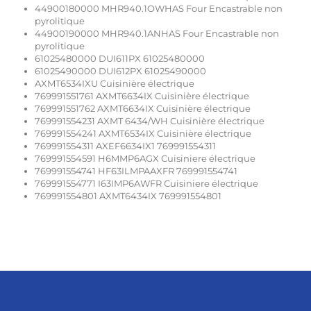
44900180000 MHR940.1OWHAS Four Encastrable non
pyrolitique
44900190000 MHR940.1ANHAS Four Encastrable non
pyrolitique
61025480000 DUI611PX 61025480000
61025490000 DUI612PX 61025490000
AXMT6534IXU Cuisinière électrique
769991551761 AXMT6634IX Cuisinière électrique
769991551762 AXMT6634IX Cuisinière électrique
769991554231 AXMT 6434/WH Cuisinière électrique
769991554241 AXMT6534IX Cuisinière électrique
769991554311 AXEF6634IX1 769991554311
769991554591 H6MMP6AGX Cuisiniere électrique
769991554741 HF63ILMPAAXFR 769991554741
769991554771 I63IMP6AWFR Cuisiniere électrique
769991554801 AXMT6434IX 769991554801