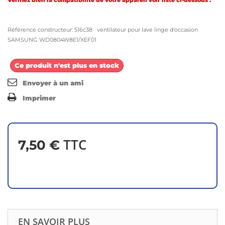
Vérifiez bien la compatibilité de votre appareil voir liste ci-dessous .
Référence constructeur: 516c38 ventilateur pour lave linge d'occasion
SAMSUNG WD0804W8E1/XEF01
Ce produit n'est plus en stock
Envoyer à un ami
Imprimer
TTC
7,50 €
EN SAVOIR PLUS