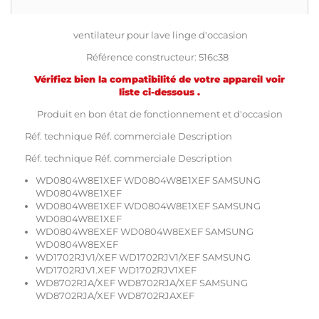
ventilateur pour lave linge d'occasion
Référence constructeur: 516c38
Vérifiez bien la compatibilité de votre appareil voir
liste ci-dessous .
Produit en bon état de fonctionnement et d'occasion
Réf. technique Réf. commerciale Description
Réf. technique Réf. commerciale Description
WD0804W8E1XEF WD0804W8E1XEF SAMSUNG
WD0804W8E1XEF
WD0804W8E1XEF WD0804W8E1XEF SAMSUNG
WD0804W8E1XEF
WD0804W8EXEF WD0804W8EXEF SAMSUNG
WD0804W8EXEF
WD1702RJV1/XEF WD1702RJV1/XEF SAMSUNG
WD1702RJV1.XEF WD1702RJV1XEF
WD8702RJA/XEF WD8702RJA/XEF SAMSUNG
WD8702RJA/XEF WD8702RJAXEF