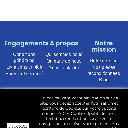
Engagements
A propos
Notre
mission
Conditions
Qui sommes-nous
générales
Notre mission
On parle de nous
Livraisons en 48h
Nos pièces
Nous contacter
reconditionnées
Paiement sécurisé
Blog
Vente en ligne de pièces détachées électroménager
En poursuivant votre navigation sur ce
d’occasion pour toutes marques et modèles. Plus de
site, vous devez accepter l’utilisation et
22 400 références (Lave-linge, Sèche-linge, Lave-
l'écriture de Cookies sur votre appareil
vaisselle, Micro-ondes, Fours, Cuisinières, Plaques de
connecté. Ces Cookies (petits fichiers
cuisson, Réfrigérateurs, Congélateurs, aspirateurs,
texte) permettent de suivre votre
Télévisions, LCD, Plasma, Téléviseur.)
navigation, actualiser votre panier, vous
J'accepte