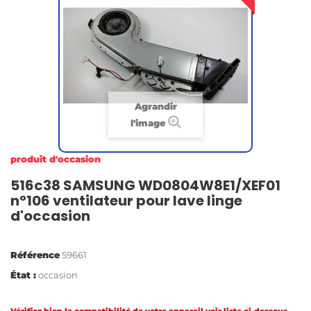
Agrandir
l'image
produit d'occasion
516c38 SAMSUNG WD0804W8E1/XEF01
n°106 ventilateur pour lave linge
d'occasion
Référence
59661
État :
occasion