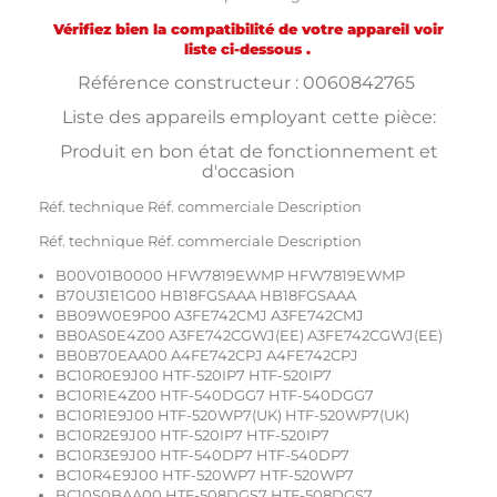
Vérifiez bien la compatibilité de votre appareil voir
liste ci-dessous .
Référence constructeur : 0060842765
Liste des appareils employant cette pièce:
Produit en bon état de fonctionnement et
d'occasion
Réf. technique Réf. commerciale Description
Réf. technique Réf. commerciale Description
B00V01B0000 HFW7819EWMP HFW7819EWMP
B70U31E1G00 HB18FGSAAA HB18FGSAAA
BB09W0E9P00 A3FE742CMJ A3FE742CMJ
BB0AS0E4Z00 A3FE742CGWJ(EE) A3FE742CGWJ(EE)
BB0B70EAA00 A4FE742CPJ A4FE742CPJ
BC10R0E9J00 HTF-520IP7 HTF-520IP7
BC10R1E4Z00 HTF-540DGG7 HTF-540DGG7
BC10R1E9J00 HTF-520WP7(UK) HTF-520WP7(UK)
BC10R2E9J00 HTF-520IP7 HTF-520IP7
BC10R3E9J00 HTF-540DP7 HTF-540DP7
BC10R4E9J00 HTF-520WP7 HTF-520WP7
BC10S0BAA00 HTF-508DGS7 HTF-508DGS7