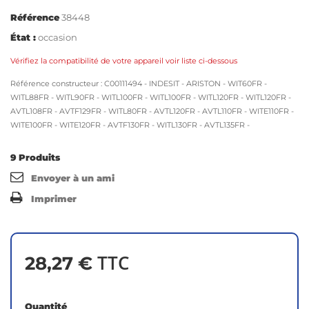
Référence
38448
État :
occasion
Vérifiez la compatibilité de votre appareil voir liste ci-dessous
Référence constructeur : C00111494 - INDESIT - ARISTON - WIT60FR -
WITL88FR - WITL90FR - WITL100FR - WITL100FR - WITL120FR - WITL120FR -
AVTL108FR - AVTF129FR - WITL80FR - AVTL120FR - AVTL110FR - WITE110FR -
WITE100FR - WITE120FR - AVTF130FR - WITL130FR - AVTL135FR -
9
Produits
Envoyer à un ami
Imprimer
TTC
28,27 €
Quantité