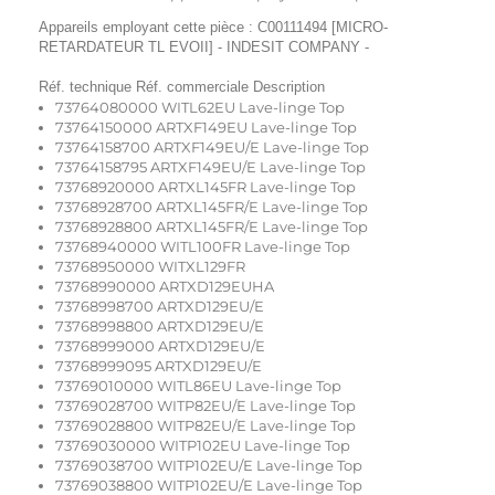
Appareils employant cette pièce : C00111494 [MICRO-
RETARDATEUR TL EVOII] - INDESIT COMPANY -
Réf. technique Réf. commerciale Description
73764080000 WITL62EU Lave-linge Top
73764150000 ARTXF149EU Lave-linge Top
73764158700 ARTXF149EU/E Lave-linge Top
73764158795 ARTXF149EU/E Lave-linge Top
73768920000 ARTXL145FR Lave-linge Top
73768928700 ARTXL145FR/E Lave-linge Top
73768928800 ARTXL145FR/E Lave-linge Top
73768940000 WITL100FR Lave-linge Top
73768950000 WITXL129FR
73768990000 ARTXD129EUHA
73768998700 ARTXD129EU/E
73768998800 ARTXD129EU/E
73768999000 ARTXD129EU/E
73768999095 ARTXD129EU/E
73769010000 WITL86EU Lave-linge Top
73769028700 WITP82EU/E Lave-linge Top
73769028800 WITP82EU/E Lave-linge Top
73769030000 WITP102EU Lave-linge Top
73769038700 WITP102EU/E Lave-linge Top
73769038800 WITP102EU/E Lave-linge Top