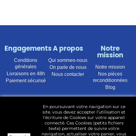
Engagements
A propos
Notre
mission
Conditions
Qui sommes-nous
générales
Notre mission
On parle de nous
Livraisons en 48h
Nos pièces
Nous contacter
reconditionnées
Paiement sécurisé
Blog
Vente en ligne de pièces détachées électroménager
En poursuivant votre navigation sur ce
d’occasion pour toutes marques et modèles. Plus de
site, vous devez accepter l’utilisation et
22 400 références (Lave-linge, Sèche-linge, Lave-
l'écriture de Cookies sur votre appareil
vaisselle, Micro-ondes, Fours, Cuisinières, Plaques de
connecté. Ces Cookies (petits fichiers
cuisson, Réfrigérateurs, Congélateurs, aspirateurs,
texte) permettent de suivre votre
Télévisions, LCD, Plasma, Téléviseur.)
navigation, actualiser votre panier, vous