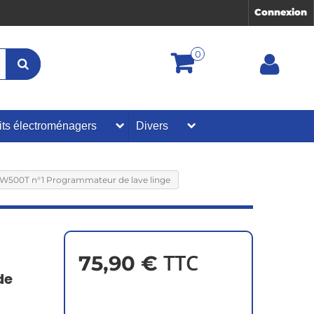
Connexion
0
its électroménagers
Divers
500T n°1 Programmateur de lave linge
TTC
75,90 €
de