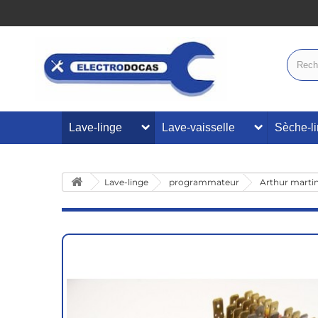
Lave-linge
Lave-vaisselle
Sèche-l
Lave-linge
programmateur
Arthur marti