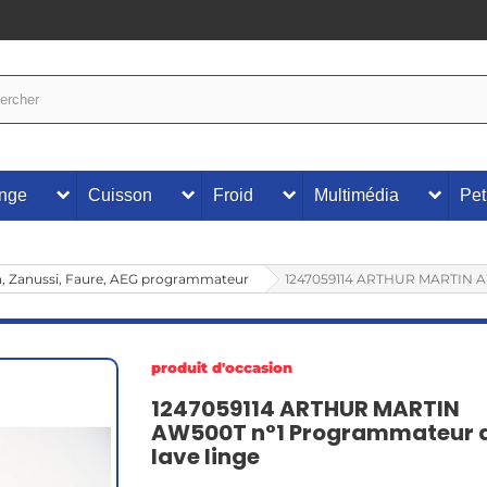
inge
Cuisson
Froid
Multimédia
Pet
n, Zanussi, Faure, AEG programmateur
1247059114 ARTHUR MARTIN AW
produit d'occasion
1247059114 ARTHUR MARTIN
AW500T n°1 Programmateur 
lave linge