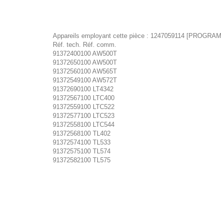
Appareils employant cette pièce : 1247059114 [PROG
Réf. tech. Réf. comm.
91372400100 AW500T
91372650100 AW500T
91372560100 AW565T
91372549100 AW572T
91372690100 LT4342
91372567100 LTC400
91372559100 LTC522
91372577100 LTC523
91372558100 LTC544
91372568100 TL402
91372574100 TL533
91372575100 TL574
91372582100 TL575