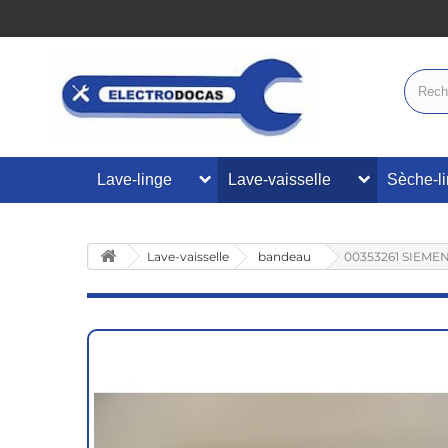
Lave-linge
Lave-vaisselle
Sèche-l
Lave-vaisselle
bandeau
00353261 SIEMEN