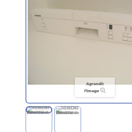
Agrandir
l'image