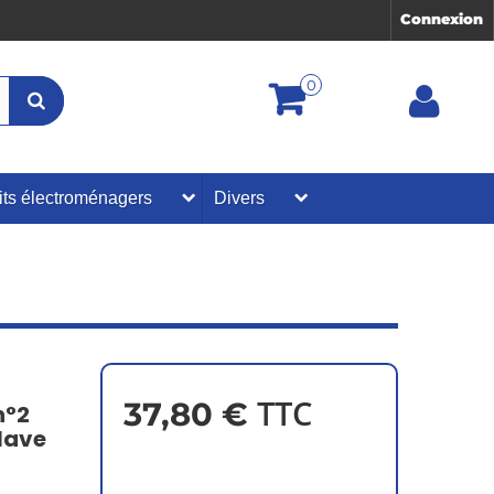
Connexion
0
its électroménagers
Divers
TTC
37,80 €
n°2
lave