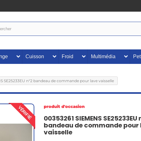
inge
Cuisson
Froid
Multimédia
Pet
S SE25233EU n°2 bandeau de commande pour lave vaisselle
produit d'occasion
VÉRIFIÉ
00353261 SIEMENS SE25233EU 
bandeau de commande pour 
vaisselle