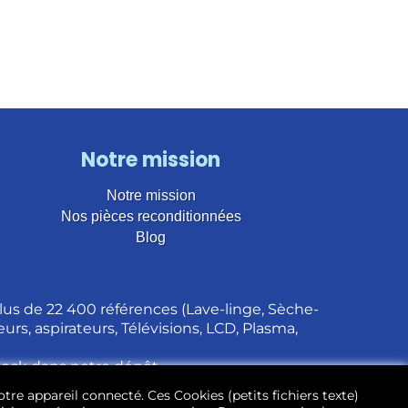
Notre mission
Notre mission
Nos pièces reconditionnées
Blog
us de 22 400 références (Lave-linge, Sèche-
urs, aspirateurs, Télévisions, LCD, Plasma,
stock dans notre dépôt.
otre appareil connecté. Ces Cookies (petits fichiers texte)