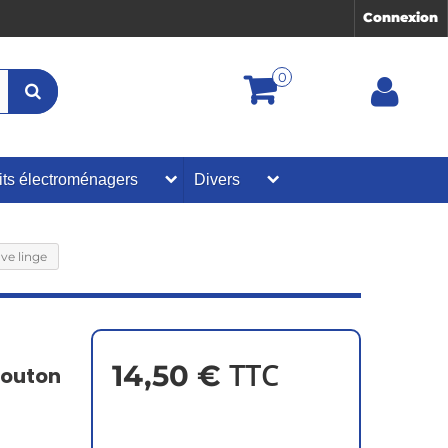
Connexion
0
its électroménagers
Divers
ve linge
TTC
14,50 €
Bouton