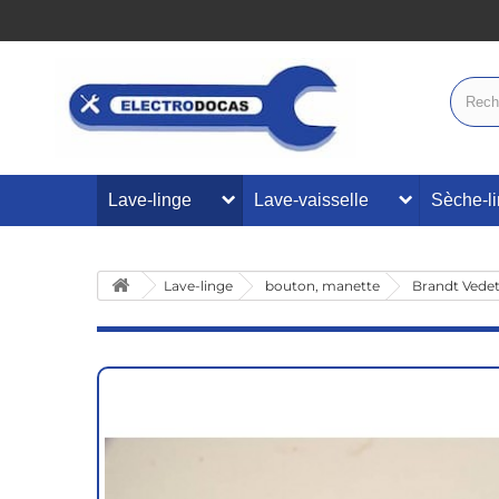
Lave-linge
Lave-vaisselle
Sèche-l
Lave-linge
bouton, manette
Brandt Vede