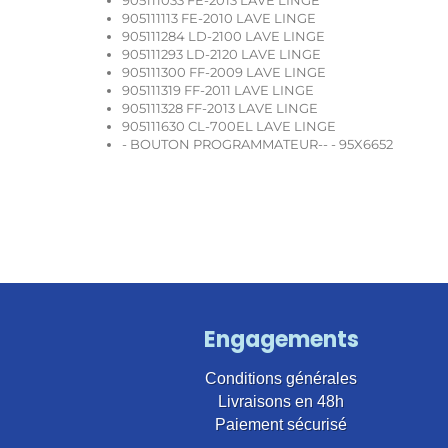
905111113 FE-2010 LAVE LINGE
905111284 LD-2100 LAVE LINGE
905111293 LD-2120 LAVE LINGE
905111300 FF-2009 LAVE LINGE
905111319 FF-2011 LAVE LINGE
905111328 FF-2013 LAVE LINGE
905111630 CL-700EL LAVE LINGE
- BOUTON PROGRAMMATEUR-- - 95X6652
Engagements
Conditions générales
Livraisons en 48h
Paiement sécurisé