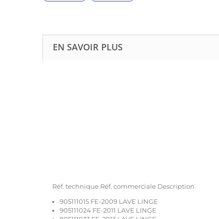
EN SAVOIR PLUS
Réf. technique Réf. commerciale Description
905111015 FE-2009 LAVE LINGE
905111024 FE-2011 LAVE LINGE
905111033 FE-2013 LAVE LINGE