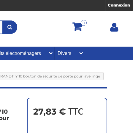
Connexion
0
its électroménagers
Divers
NDT n°10 bouton de sécurité de porte pour lave linge
TTC
27,83 €
°10
our