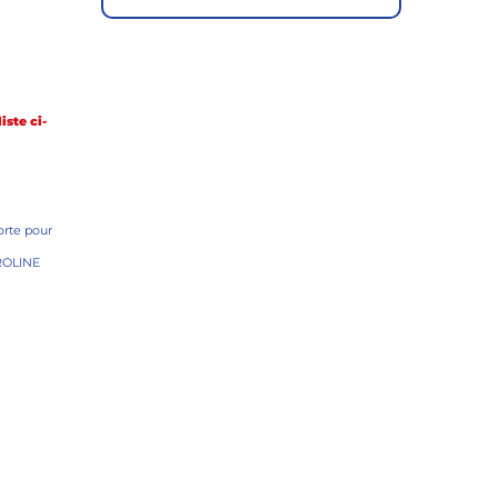
iste ci-
orte pour
ROLINE