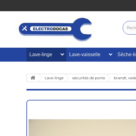
Lave-linge
Lave-vaisselle
Sèche-l
Lave-linge
sécurités de porte
brandt, vede