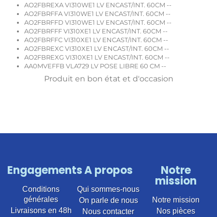
AO2FBREXA VI310WE1 LV ENCAST/INT. 60CM --
AO2FBRFFA VI310WE1 LV ENCAST/INT. 60CM --
AO2FBRFFD VI310WE1 LV ENCAST/INT. 60CM --
AO2FBRFFF VI310XE1 LV ENCAST/INT. 60CM --
AO2FBRFFC VI310XE1 LV ENCAST/INT. 60CM --
AO2FBREXC VI310XE1 LV ENCAST/INT. 60CM --
AO2FBREXG VI310XE1 LV ENCAST/INT. 60CM --
AA0MVEFFB VLA729 LV POSE LIBRE 60 CM --
Produit en bon état et d'occasion
Engagements
A propos
Notre
mission
Conditions
Qui sommes-nous
générales
Notre mission
On parle de nous
Livraisons en 48h
Nos pièces
Nous contacter