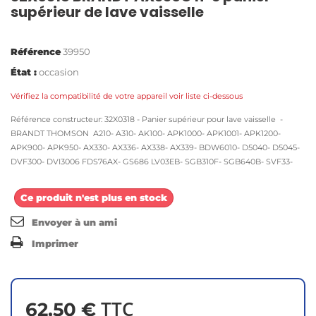
supérieur de lave vaisselle
Référence
39950
État :
occasion
Vérifiez la compatibilité de votre appareil voir liste ci-dessous
Référence constructeur: 32X0318 - Panier supérieur pour lave vaisselle -
BRANDT THOMSON A210- A310- AK100- APK1000- APK1001- APK1200-
APK900- APK950- AX330- AX336- AX338- AX339- BDW6010- D5040- D5045-
DVF300- DVI3006 FDS76AX- GS686 LV03EB- SGB310F- SGB640B- SVF33-
Ce produit n'est plus en stock
Envoyer à un ami
Imprimer
TTC
62,50 €