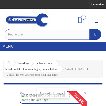
Connexion
0
MENU
Lave-linge
hublot et porte
brandt, vedette, thomson, fagor, proline hublot
55X7093 BRANDT
VEDETTE n°6 Verre de porte pour lave linge
Agrandir l'image
VÉRIFIÉ