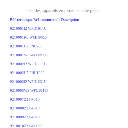
liste des appareils employents cette pièce:
Réf. technique Réf. commerciale Description
9210001I2 WFU1011U
9210001R8 WMF800B
9210001U7 PNU900
9210001W3 WFU0911F
9210002I2 WFU1111U
9210002U7 PNU1200
9210003I2 WFU1231U
9210003W3 WFU1041F
9210007Z2 IW510
9210008Z2 IW610
9210009Z2 IW910
9210010Z2 IW1100