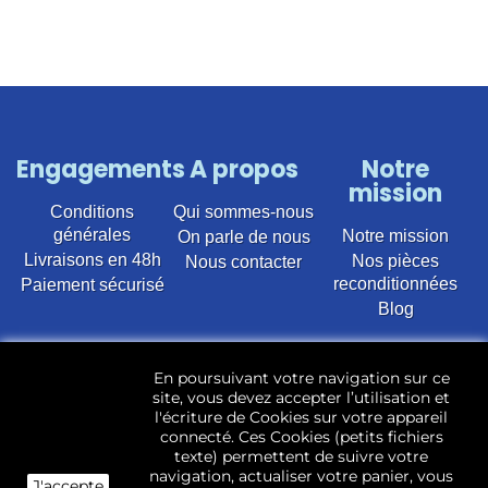
Engagements
A propos
Notre
mission
Conditions
Qui sommes-nous
générales
Notre mission
On parle de nous
Livraisons en 48h
Nos pièces
Nous contacter
reconditionnées
Paiement sécurisé
Blog
Vente en ligne de pièces détachées électroménager
En poursuivant votre navigation sur ce
d’occasion pour toutes marques et modèles. Plus de
site, vous devez accepter l’utilisation et
22 400 références (Lave-linge, Sèche-linge, Lave-
l'écriture de Cookies sur votre appareil
vaisselle, Micro-ondes, Fours, Cuisinières, Plaques de
connecté. Ces Cookies (petits fichiers
cuisson, Réfrigérateurs, Congélateurs, aspirateurs,
texte) permettent de suivre votre
Télévisions, LCD, Plasma, Téléviseur.)
navigation, actualiser votre panier, vous
J'accepte