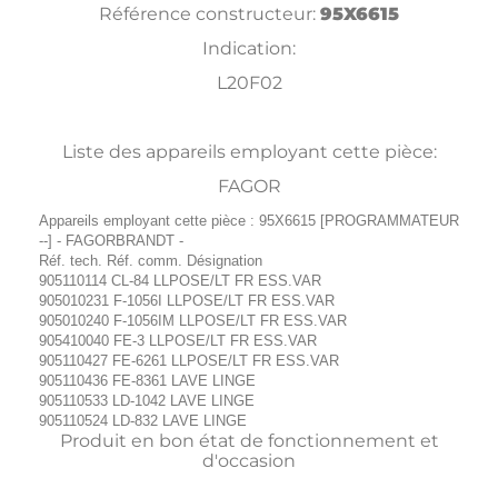
Référence constructeur:
95X6615
Indication:
L20F02
Liste des appareils employant cette pièce:
FAGOR
Appareils employant cette pièce : 95X6615 [PROGRAMMATEUR
--] - FAGORBRANDT -
Réf. tech. Réf. comm. Désignation
905110114 CL-84 LLPOSE/LT FR ESS.VAR
905010231 F-1056I LLPOSE/LT FR ESS.VAR
905010240 F-1056IM LLPOSE/LT FR ESS.VAR
905410040 FE-3 LLPOSE/LT FR ESS.VAR
905110427 FE-6261 LLPOSE/LT FR ESS.VAR
905110436 FE-8361 LAVE LINGE
905110533 LD-1042 LAVE LINGE
905110524 LD-832 LAVE LINGE
Produit en bon état de fonctionnement et
d'occasion