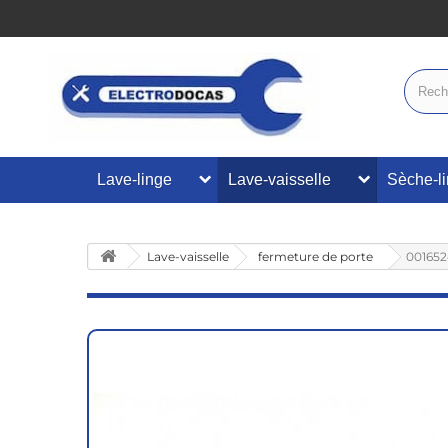
Lave-linge
Lave-vaisselle
Sèche-l
Lave-vaisselle
fermeture de porte
001652