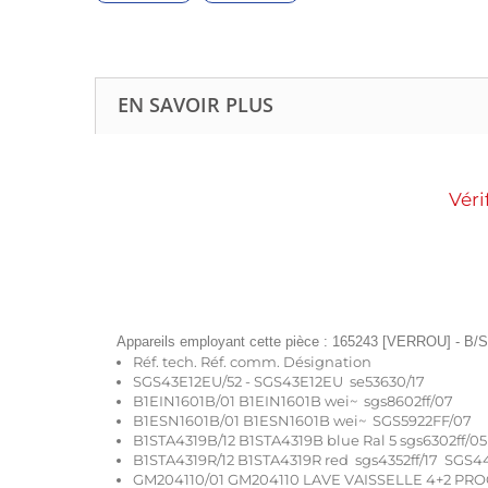
EN SAVOIR PLUS
Véri
Appareils employant cette pièce : 165243 [VERROU] - B/S
Réf. tech. Réf. comm. Désignation
SGS43E12EU/52 - SGS43E12EU se53630/17
B1EIN1601B/01 B1EIN1601B wei~ sgs8602ff/07
B1ESN1601B/01 B1ESN1601B wei~ SGS5922FF/07
B1STA4319B/12 B1STA4319B blue Ral 5 sgs6302ff/05
B1STA4319R/12 B1STA4319R red sgs4352ff/17 SGS4
GM204110/01 GM204110 LAVE VAISSELLE 4+2 PR