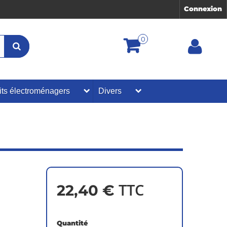
Connexion
0
its électroménagers
Divers
TTC
22,40 €
7
Quantité