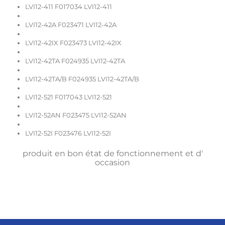
LVI12-411 F017034 LVI12-411
LVI12-42A F023471 LVI12-42A
LVI12-42IX F023473 LVI12-42IX
LVI12-42TA F024935 LVI12-42TA
LVI12-42TA/B F024935 LVI12-42TA/B
LVI12-521 F017043 LVI12-521
LVI12-52AN F023475 LVI12-52AN
LVI12-52I F023476 LVI12-52I
produit en bon état de fonctionnement et d'
occasion