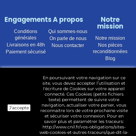
Engagements
A propos
Notre
mission
Conditions
Qui sommes-nous
générales
Notre mission
On parle de nous
Livraisons en 48h
Nos pièces
Nous contacter
reconditionnées
Paiement sécurisé
Blog
Vente en ligne de pièces détachées électroménager
En poursuivant votre navigation sur ce
d’occasion pour toutes marques et modèles. Plus de
site, vous devez accepter l’utilisation et
22 400 références (Lave-linge, Sèche-linge, Lave-
l'écriture de Cookies sur votre appareil
vaisselle, Micro-ondes, Fours, Cuisinières, Plaques de
connecté. Ces Cookies (petits fichiers
cuisson, Réfrigérateurs, Congélateurs, aspirateurs,
texte) permettent de suivre votre
Télévisions, LCD, Plasma, Téléviseur.)
navigation, actualiser votre panier, vous
J'accepte
reconnaitre lors de votre prochaine visite
Les pièces d’occasion sont révisées, testées pas nos
et sécuriser votre connexion. Pour en
techniciens et mises en stock dans notre dépôt.
savoir plus et paramétrer les traceurs:
http://www.cnil.fr/vos-obligations/sites-
web-cookies-et-autres-traceurs/que-dit-la-