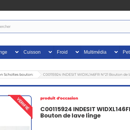
inge
Cuisson
Froid
Multimédia
Pet
ton Scholtes bouton:
C00115924 INDESIT WIDXL146FR N°21 Bouton de la
produit d'occasion
VÉRIFIÉ
C00115924 INDESIT WIDXL146F
Bouton de lave linge