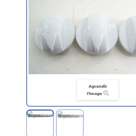
Agrandir
l'image