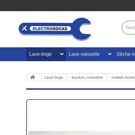
Lave-linge
Lave-vaisselle
Sèche-l
Lave-linge
bouton, manette
Indesit Aris