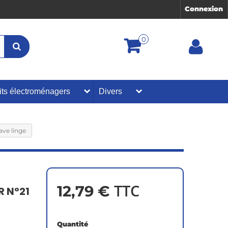
Connexion
0
its électroménagers
Divers
ve linge
TTC
12,79 €
R N°21
Quantité