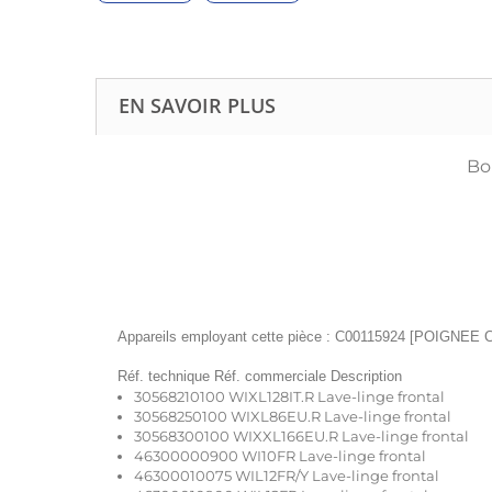
EN SAVOIR PLUS
Bo
Appareils employant cette pièce : C00115924 [POIG
Réf. technique Réf. commerciale Description
30568210100 WIXL128IT.R Lave-linge frontal
30568250100 WIXL86EU.R Lave-linge frontal
30568300100 WIXXL166EU.R Lave-linge frontal
46300000900 WI10FR Lave-linge frontal
46300010075 WIL12FR/Y Lave-linge frontal