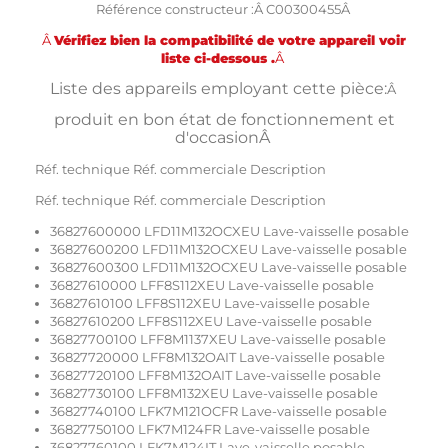
Référence constructeur :Â C00300455Â
Â
Vérifiez bien la compatibilité de votre appareil voir
liste ci-dessous .
Â
Liste des appareils employant cette pièce:
Â
produit en bon état de fonctionnement et
d'occasionÂ
Réf. technique Réf. commerciale Description
Réf. technique Réf. commerciale Description
36827600000 LFD11M132OCXEU Lave-vaisselle posable
36827600200 LFD11M132OCXEU Lave-vaisselle posable
36827600300 LFD11M132OCXEU Lave-vaisselle posable
36827610000 LFF8S112XEU Lave-vaisselle posable
36827610100 LFF8S112XEU Lave-vaisselle posable
36827610200 LFF8S112XEU Lave-vaisselle posable
36827700100 LFF8M1137XEU Lave-vaisselle posable
36827720000 LFF8M132OAIT Lave-vaisselle posable
36827720100 LFF8M132OAIT Lave-vaisselle posable
36827730100 LFF8M132XEU Lave-vaisselle posable
36827740100 LFK7M121OCFR Lave-vaisselle posable
36827750100 LFK7M124FR Lave-vaisselle posable
36827760100 LFK7M124IT Lave-vaisselle posable