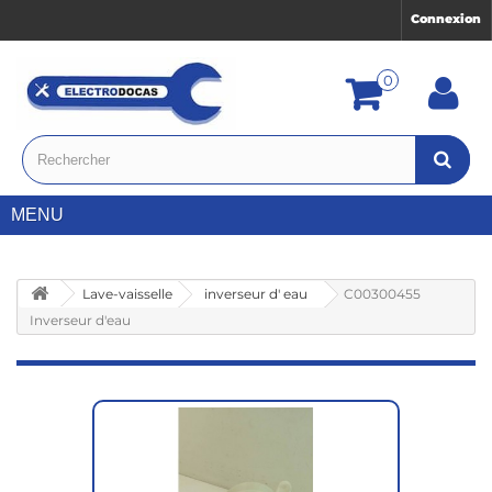
Connexion
0
MENU
Lave-vaisselle
inverseur d' eau
C00300455
Inverseur d'eau