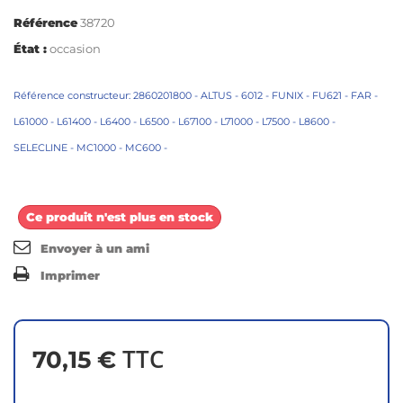
Référence
38720
État :
occasion
Référence constructeur: 2860201800 - ALTUS - 6012 - FUNIX - FU621 - FAR -
L61000 - L61400 - L6400 - L6500 - L67100 - L71000 - L7500 - L8600 -
SELECLINE - MC1000 - MC600 -
Ce produit n'est plus en stock
Envoyer à un ami
Imprimer
TTC
70,15 €