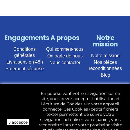
Engagements
A propos
Notre
mission
Conditions
Qui sommes-nous
générales
Notre mission
On parle de nous
Livraisons en 48h
Nos pièces
Nous contacter
reconditionnées
Paiement sécurisé
Blog
Vente en ligne de pièces détachées électroménager
En poursuivant votre navigation sur ce
d’occasion pour toutes marques et modèles. Plus de
site, vous devez accepter l’utilisation et
22 400 références (Lave-linge, Sèche-linge, Lave-
l'écriture de Cookies sur votre appareil
vaisselle, Micro-ondes, Fours, Cuisinières, Plaques de
connecté. Ces Cookies (petits fichiers
cuisson, Réfrigérateurs, Congélateurs, aspirateurs,
texte) permettent de suivre votre
Télévisions, LCD, Plasma, Téléviseur.)
navigation, actualiser votre panier, vous
J'accepte
reconnaitre lors de votre prochaine visite
Les pièces d’occasion sont révisées, testées pas nos