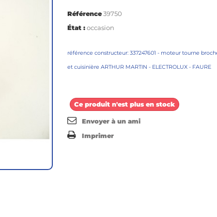
Référence
39750
État :
occasion
référence constructeur: 337247601 - moteur tourne broch
et cuisinière ARTHUR MARTIN - ELECTROLUX - FAURE
Ce produit n'est plus en stock
Envoyer à un ami
Imprimer