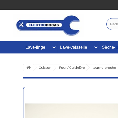
Lave-linge
Lave-vaisselle
Sèche-l
Cuisson
Four / Cuisinière
tourne-broche