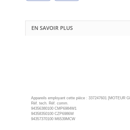
EN SAVOIR PLUS
Appareils employant cette pièce : 337247601 [MOTEUR
Réf. tech. Réf. comm.
94356380100 CMP6984W1
94358350100 CZP6986W
94357370100 M6539MCW