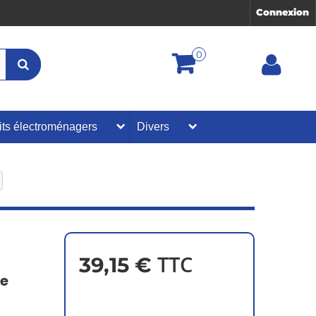
Connexion
0
its électroménagers
Divers
TTC
39,15 €
ne