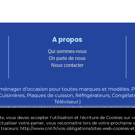
A propos
Qui sommes-nous
On parle de nous
Nous contacter
ménager d’occasion pour toutes marques et modèles. Pl
 Cuisinières, Plaques de cuisson, Réfrigérateurs, Congélate
Téléviseur.)
sont révisées, testées pas nos techniciens et mises en 
e, vous devez accepter l’utilisation et l'écriture de Cookies sur v
tualiser votre panier, vous reconnaitre lors de votre prochaine vi
traceurs: http://www.cnil.fr/vos-obligations/sites-web-cookies-et-