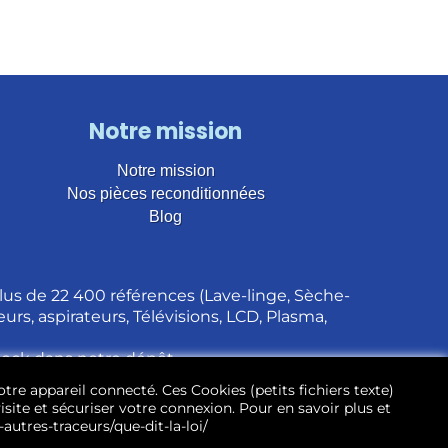
Notre mission
Notre mission
Nos pièces reconditionnées
Blog
us de 22 400 références (Lave-linge, Sèche-
urs, aspirateurs, Télévisions, LCD, Plasma,
stock dans notre dépôt.
otre appareil connecté. Ces Cookies (petits fichiers texte)
site et sécuriser votre connexion. Pour en savoir plus et
autres-traceurs/que-dit-la-loi/