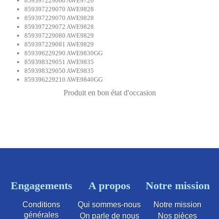
859397229060 AWE9726
859397229070 AWE9828
859397229070 AWE9828
859397229072 AWE9828
859397229080 AWE9829
859397229081 AWE9829
859396229290 AWE9830GG
859398329051 AWE9835
859398329050 AWE9835
859396229210 AWE9840GG
Produit en bon état d'occasion
Engagements
A propos
Notre mission
Conditions
Qui sommes-nous
Notre mission
générales
On parle de nous
Nos pièces