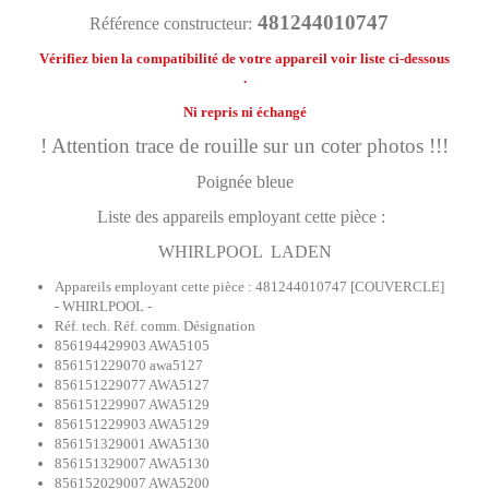
481244010747
Référence constructeur:
Vérifiez bien la compatibilité de votre appareil voir liste ci-dessous
.
Ni repris ni échangé
! Attention trace de rouille sur un coter photos !!!
Poignée bleue
Liste des appareils employant cette pièce :
WHIRLPOOL LADEN
Appareils employant cette pièce : 481244010747 [COUVERCLE]
- WHIRLPOOL -
Réf. tech. Réf. comm. Désignation
856194429903 AWA5105
856151229070 awa5127
856151229077 AWA5127
856151229907 AWA5129
856151229903 AWA5129
856151329001 AWA5130
856151329007 AWA5130
856152029007 AWA5200