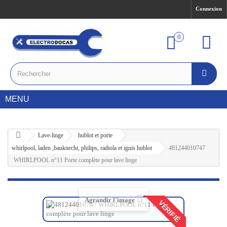
Connexion
0
MENU
Lave-linge
hublot et porte
whirlpool, laden ,bauknecht, philips, radiola et ignis hublot
481244010747
WHIRLPOOL n°11 Porte complète pour lave linge
Agrandir l'image
VÉRIFIÉ